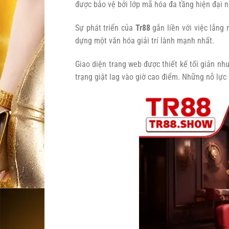
được bảo vệ bởi lớp mã hóa đa tầng hiện đại n
Sự phát triển của
Tr88
gắn liền với việc lắng
dựng một văn hóa giải trí lành mạnh nhất.
Giao diện trang web được thiết kế tối giản nh
trạng giật lag vào giờ cao điểm. Những nỗ lực