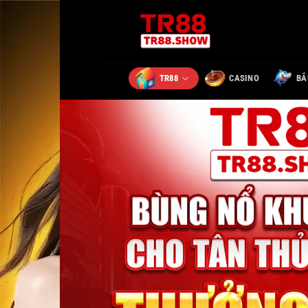
Bỏ
qua
nội
dung
TR88
CASINO
BẮ