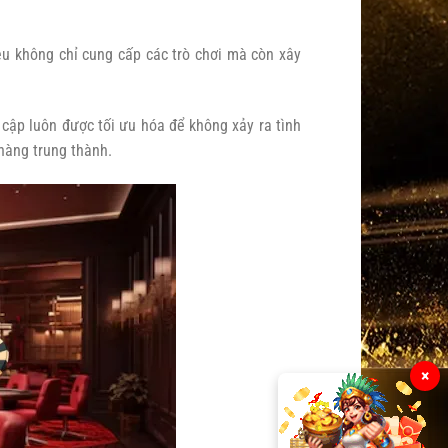
u không chỉ cung cấp các trò chơi mà còn xây
 cập luôn được tối ưu hóa để không xảy ra tình
hàng trung thành.
×