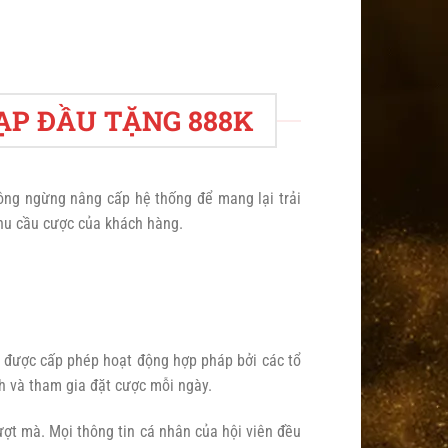
NẠP ĐẦU TẶNG 888K
ông ngừng nâng cấp hệ thống để mang lại trải
nhu cầu cược của khách hàng.
g được cấp phép hoạt động hợp pháp bởi các tổ
ịch và tham gia đặt cược mỗi ngày.
ượt mà. Mọi thông tin cá nhân của hội viên đều