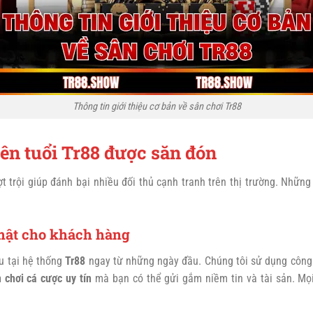
Thông tin giới thiệu cơ bản về sân chơi Tr88
ên tuổi Tr88 được săn đón
trội giúp đánh bại nhiều đối thủ cạnh tranh trên thị trường. Nhữn
 mật cho khách hàng
u tại hệ thống
Tr88
ngay từ những ngày đầu. Chúng tôi sử dụng công
 chơi cá cược uy tín
mà bạn có thể gửi gắm niềm tin và tài sản. Mọi