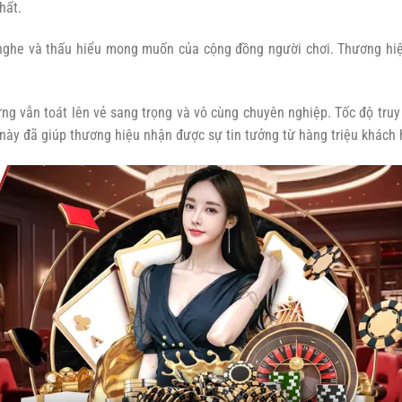
hất.
 nghe và thấu hiểu mong muốn của cộng đồng người chơi. Thương hiệ
ưng vẫn toát lên vẻ sang trọng và vô cùng chuyên nghiệp. Tốc độ truy
 này đã giúp thương hiệu nhận được sự tin tưởng từ hàng triệu khách 