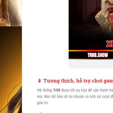
📱 Tương thích, hỗ trợ chơi ga
Hệ thống
Tr88
được tối ưu hóa để vận hành hoà
mà. Mọi dữ liệu về tài khoản và lịch sử cược 
giải trí.