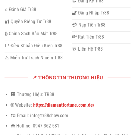
📝 Đăng Ký Tr88
⭐ Đánh Giá Tr88
🔐 Đăng Nhập Tr88
🔐 Quyền Riêng Tư Tr88
💳 Nạp Tiền Tr88
🔒 Chính Sách Bảo Mật Tr88
💸 Rút Tiền Tr88
📑 Điều Khoản Điều Kiện Tr88
💬 Liên Hệ Tr88
⚠️ Miễn Trừ Trách Nhiệm Tr88
📌 THÔNG TIN THƯƠNG HIỆU
🏢 Thương Hiệu: TR88
🌐 Website:
https://diamantfortune.com.de/
📧 Email:
info@tr88show.com
☎️ Hotline: 0947 362 581