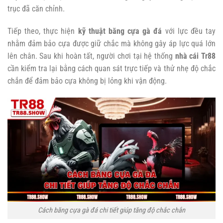
trục đã căn chỉnh.
Tiếp theo, thực hiện
kỹ thuật băng cựa gà đá
với lực đều tay
nhằm đảm bảo cựa được giữ chắc mà không gây áp lực quá lớn
lên chân. Sau khi hoàn tất, người chơi tại hệ thống
nhà cái Tr88
cần kiểm tra lại bằng cách quan sát trực tiếp và thử nhẹ độ chắc
chắn để đảm bảo cựa không bị lỏng khi vận động.
Cách băng cựa gà đá chi tiết giúp tăng độ chắc chắn