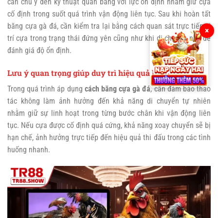
cần chú ý đến kỹ thuật quấn băng với lực ổn định nhằm giữ cựa
cố định trong suốt quá trình vận động liên tục. Sau khi hoàn tất
băng cựa gà đá, cần kiểm tra lại bằng cách quan sát trực tiếp vị
×
trí cựa trong trạng thái đứng yên cũng như khi di chuyển nhẹ để
đánh giá độ ổn định.
Lưu ý quan trọng giúp duy trì hiệu quả lâu dài
Trong quá trình áp dụng
cách băng cựa gà đá
, cần đảm bảo thao
tác không làm ảnh hưởng đến khả năng di chuyển tự nhiên
nhằm giữ sự linh hoạt trong từng bước chân khi vận động liên
tục. Nếu cựa được cố định quá cứng, khả năng xoay chuyển sẽ bị
hạn chế, ảnh hưởng trực tiếp đến hiệu quả thi đấu trong các tình
huống nhanh.