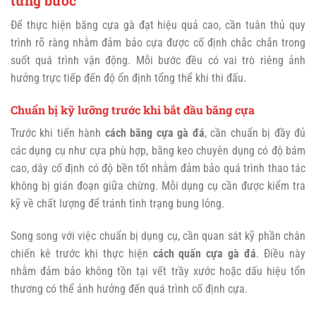
từng bước
Để thực hiện băng cựa gà đạt hiệu quả cao, cần tuân thủ quy
trình rõ ràng nhằm đảm bảo cựa được cố định chắc chắn trong
suốt quá trình vận động. Mỗi bước đều có vai trò riêng ảnh
hưởng trực tiếp đến độ ổn định tổng thể khi thi đấu.
Chuẩn bị kỹ lưỡng trước khi bắt đầu băng cựa
Trước khi tiến hành
cách băng cựa gà đá
, cần chuẩn bị đầy đủ
các dụng cụ như cựa phù hợp, băng keo chuyên dụng có độ bám
cao, dây cố định có độ bền tốt nhằm đảm bảo quá trình thao tác
không bị gián đoạn giữa chừng. Mỗi dụng cụ cần được kiểm tra
kỹ về chất lượng để tránh tình trạng bung lỏng.
Song song với việc chuẩn bị dụng cụ, cần quan sát kỹ phần chân
chiến kê trước khi thực hiện
cách quấn cựa gà đá
. Điều này
nhằm đảm bảo không tồn tại vết trầy xước hoặc dấu hiệu tổn
thương có thể ảnh hưởng đến quá trình cố định cựa.