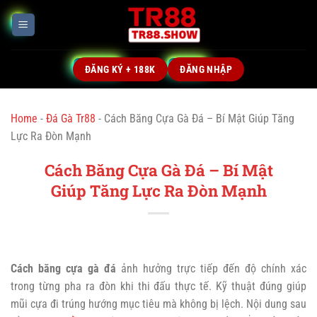
Bỏ
qua
nội
dung
ĐĂNG KÝ + 188K
ĐĂNG NHẬP
Home
-
Đá Gà Tr88
-
Cách Băng Cựa Gà Đá – Bí Mật Giúp Tăng
Lực Ra Đòn Mạnh
Cách Băng Cựa Gà Đá – Bí Mật
Giúp Tăng Lực Ra Đòn Mạnh
Cách băng cựa gà đá
ảnh hưởng trực tiếp đến độ chính xác
trong từng pha ra đòn khi thi đấu thực tế. Kỹ thuật đúng giúp
mũi cựa đi trúng hướng mục tiêu mà không bị lệch. Nội dung sau