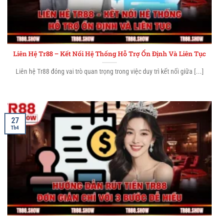
Liên Hệ Tr88 – Kết Nối Hệ Thống Hỗ Trợ Ổn Định Và Liên Tục
Liên hệ Tr88 đóng vai trò quan trọng trong việc duy trì kết nối giữa [...]
27
Th4