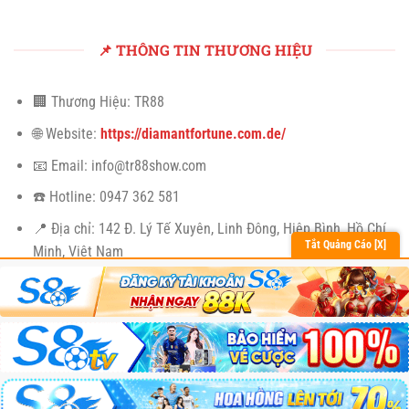
📌 THÔNG TIN THƯƠNG HIỆU
🏢 Thương Hiệu: TR88
🌐 Website:
https://diamantfortune.com.de/
📧 Email:
info@tr88show.com
☎️ Hotline: 0947 362 581
📍 Địa chỉ: 142 Đ. Lý Tế Xuyên, Linh Đông, Hiệp Bình, Hồ Chí
Tắt Quảng Cáo [X]
Minh, Việt Nam
📮 Zipcode: 700000
🗺️
Sơ đồ website