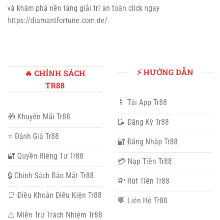
và khám phá nền tảng giải trí an toàn click ngay
https://diamantfortune.com.de/.
⚡ HƯỚNG DẪN
🔥 CHÍNH SÁCH
TR88
📱 Tải App Tr88
🎁 Khuyến Mãi Tr88
📝 Đăng Ký Tr88
⭐ Đánh Giá Tr88
🔐 Đăng Nhập Tr88
🔐 Quyền Riêng Tư Tr88
💳 Nạp Tiền Tr88
🔒 Chính Sách Bảo Mật Tr88
💸 Rút Tiền Tr88
📑 Điều Khoản Điều Kiện Tr88
💬 Liên Hệ Tr88
⚠️ Miễn Trừ Trách Nhiệm Tr88