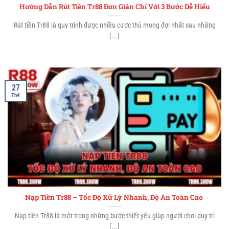
Hướng Dẫn Rút Tiền Tr88 Đơn Giản Chỉ Với 3 Bước Dễ Hiểu
Rút tiền Tr88 là quy trình được nhiều cược thủ mong đợi nhất sau những
[...]
27
Th4
Nạp Tiền Tr88 – Tốc Độ Xử Lý Nhanh, Độ An Toàn Cao
Nạp tiền Tr88 là một trong những bước thiết yếu giúp người chơi duy trì
[...]