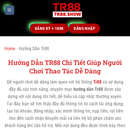
Bỏ
qua
nội
dung
ĐĂNG KÝ + 188K
ĐĂNG NHẬP
Home
-
Hướng Dẫn Tr88
Hướng Dẫn TR88 Chi Tiết Giúp Người
Chơi Thao Tác Dễ Dàng
Để người chơi dễ dàng làm quen với hệ thống
Tr88
và sử dụng
đầy đủ các tính năng, chuyên mục
hướng dẫn Tr88
được xây
dựng với nội dung chi tiết, dễ hiểu và cập nhật thường xuyên.
Tại đây, bạn sẽ tìm thấy đầy đủ thông tin từ cách tải ứng dụng,
tạo tài khoản, đăng nhập, xác minh thông tin, nạp tiền, rút tiền
cho đến cách nhận khuyến mãi và liên hệ bộ phận chăm sóc
khách hàng khi cần hỗ trợ. Mỗi nội dung đều được trình bày theo