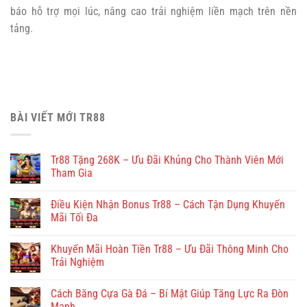
báo hỗ trợ mọi lúc, nâng cao trải nghiệm liền mạch trên nền
tảng.
BÀI VIẾT MỚI TR88
Tr88 Tặng 268K – Ưu Đãi Khủng Cho Thành Viên Mới
Tham Gia
Điều Kiện Nhận Bonus Tr88 – Cách Tận Dụng Khuyến
Mãi Tối Đa
Khuyến Mãi Hoàn Tiền Tr88 – Ưu Đãi Thông Minh Cho
Trải Nghiệm
Cách Băng Cựa Gà Đá – Bí Mật Giúp Tăng Lực Ra Đòn
Mạnh