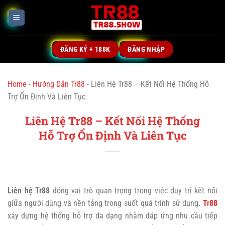
Bỏ
qua
nội
dung
ĐĂNG KÝ + 188K
ĐĂNG NHẬP
Home
-
Hướng Dẫn Tr88
-
Liên Hệ Tr88 – Kết Nối Hệ Thống Hỗ
Trợ Ổn Định Và Liên Tục
Liên Hệ Tr88 – Kết Nối Hệ Thống
Hỗ Trợ Ổn Định Và Liên Tục
Liên hệ Tr88
đóng vai trò quan trọng trong việc duy trì kết nối
giữa người dùng và nền tảng trong suốt quá trình sử dụng.
Tr88
xây dựng hệ thống hỗ trợ đa dạng nhằm đáp ứng nhu cầu tiếp