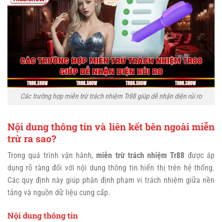
Các trường hợp miễn trừ trách nhiệm Tr88 giúp dễ nhận diện rủi ro
Nội dung thông tin và liên kết bên ngoài miễn
trừ ra sao?
Trong quá trình vận hành,
miễn trừ trách nhiệm Tr88
được áp
dụng rõ ràng đối với nội dung thông tin hiển thị trên hệ thống.
Các quy định này giúp phân định phạm vi trách nhiệm giữa nền
tảng và nguồn dữ liệu cung cấp.
Nội dung thông tin