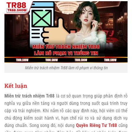
Miễn trừ trách nhiệm Tr88 làm rõ phạm vi thông tin
Kết luận
Miễn trừ trách nhiệm Tr88
là cơ sở quan trọng giúp phân định rõ
nghĩa vụ giữa nền tảng và người dùng trong suốt quá trình truy
cập và trải nghiệm. Khi nắm rõ các quy định này, hội viên có thể
chủ động kiểm soát hành vi, hạn chế rủi ro và sử dụng dịch vụ
đúng chuẩn. Song song đó, nội dung
Quyền Riêng Tư Tr88
cũng