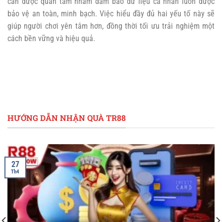
cần được quan tâm nhằm đảm bảo dữ liệu cá nhân luôn được
bảo vệ an toàn, minh bạch. Việc hiểu đầy đủ hai yếu tố này sẽ
giúp người chơi yên tâm hơn, đồng thời tối ưu trải nghiệm một
cách bền vững và hiệu quả.
HƯỚNG DẪN NHẬN QUÀ TR88
27
Th4