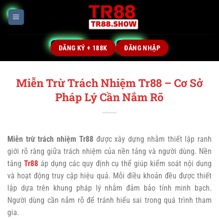
Bỏ
qua
nội
dung
ĐĂNG KÝ + 188K
ĐĂNG NHẬP
Miễn Trừ Trách Nhiệm Tr88 – Cơ Sở
Pháp Lý Cần Nắm Rõ
Miễn trừ trách nhiệm Tr88
được xây dựng nhằm thiết lập ranh
giới rõ ràng giữa trách nhiệm của nền tảng và người dùng. Nền
tảng
Tr88
áp dụng các quy định cụ thể giúp kiểm soát nội dung
và hoạt động truy cập hiệu quả. Mỗi điều khoản đều được thiết
lập dựa trên khung pháp lý nhằm đảm bảo tính minh bạch.
Người dùng cần nắm rõ để tránh hiểu sai trong quá trình tham
gia.