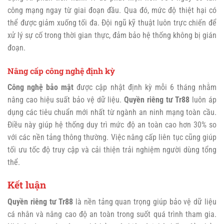
công mạng ngay từ giai đoạn đầu. Qua đó, mức độ thiệt hại có
thể được giảm xuống tối đa. Đội ngũ kỹ thuật luôn trực chiến để
xử lý sự cố trong thời gian thực, đảm bảo hệ thống không bị gián
đoạn.
Nâng cấp công nghệ định kỳ
Công nghệ bảo mật
được cập nhật định kỳ mỗi 6 tháng nhằm
nâng cao hiệu suất bảo vệ dữ liệu.
Quyền riêng tư Tr88
luôn áp
dụng các tiêu chuẩn mới nhất từ ngành an ninh mạng toàn cầu.
Điều này giúp hệ thống duy trì mức độ an toàn cao hơn 30% so
với các nền tảng thông thường. Việc nâng cấp liên tục cũng giúp
tối ưu tốc độ truy cập và cải thiện trải nghiệm người dùng tổng
thể.
Kết luận
Quyền riêng tư Tr88
là nền tảng quan trọng giúp bảo vệ dữ liệu
cá nhân và nâng cao độ an toàn trong suốt quá trình tham gia.