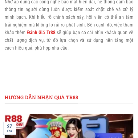
Nhờ áp dụng các công nghệ bảo mật hiện đại, hệ thống đảm bảo
thông tin người dùng luôn được kiểm soát chặt chẽ và xử lý
minh bạch. Khi hiểu rõ chính sách này, hội viên có thể an tâm
trải nghiệm mà không lo rủi ro phát sinh. Bên cạnh đó, việc tham
khảo thêm
Đánh Giá Tr88
sẽ giúp bạn có cái nhìn khách quan về
chất lượng dịch vụ, từ đó lựa chọn và sử dụng nền tảng một
cách hiệu quả, phù hợp nhu cầu.
HƯỚNG DẪN NHẬN QUÀ TR88
27
Th4