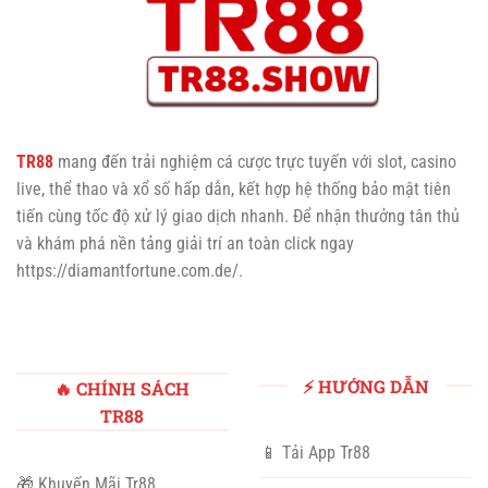
TR88
mang đến trải nghiệm cá cược trực tuyến với slot, casino
live, thể thao và xổ số hấp dẫn, kết hợp hệ thống bảo mật tiên
tiến cùng tốc độ xử lý giao dịch nhanh. Để nhận thưởng tân thủ
và khám phá nền tảng giải trí an toàn click ngay
https://diamantfortune.com.de/.
⚡ HƯỚNG DẪN
🔥 CHÍNH SÁCH
TR88
📱 Tải App Tr88
🎁 Khuyến Mãi Tr88