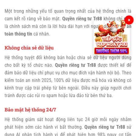
Một trong những yếu tố quan trọng nhất của hệ thống chính là
cam kết rõ ràng về bảo mật.
Quyền riêng tư Tr88
không chỉ như
×
là chính sách mà còn là lời hứa dài hạn với người dùng về sự
an
toàn thông tin
cá nhân.
Không chia sẻ dữ liệu
Hệ thống tuyệt đối không bán hoặc chia sẻ dữ liệu người dùng
cho bất kỳ tổ chức nào.
Quyền riêng tư Tr88
được thiết kế để
đảm bảo dữ liệu chỉ phục vụ cho mục đích vận hành nội bộ. Theo
kiểm toán an ninh 2025, 100% dữ liệu được mã hóa và không có
kênh truy cập trái phép từ bên ngoài. Điều này giúp người chơi
tránh được các rủi ro spam hoặc lừa đảo từ bên thứ ba.
Bảo mật hệ thống 24/7
Hệ thống giám sát hoạt động liên tục 24 giờ mỗi ngày nhằm
phát hiện sớm các hành vi bất thường.
Quyền riêng tư Tr88
sử
dụng AI phân tích hành vi để phát hiện hơn 98% nguy cơ tấn