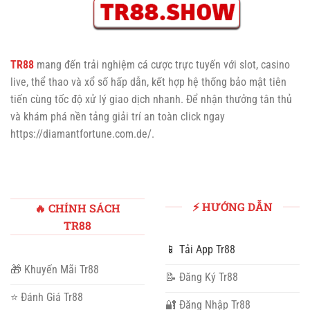
TR88
mang đến trải nghiệm cá cược trực tuyến với slot, casino
live, thể thao và xổ số hấp dẫn, kết hợp hệ thống bảo mật tiên
tiến cùng tốc độ xử lý giao dịch nhanh. Để nhận thưởng tân thủ
và khám phá nền tảng giải trí an toàn click ngay
https://diamantfortune.com.de/.
⚡ HƯỚNG DẪN
🔥 CHÍNH SÁCH
TR88
📱 Tải App Tr88
🎁 Khuyến Mãi Tr88
📝 Đăng Ký Tr88
⭐ Đánh Giá Tr88
🔐 Đăng Nhập Tr88